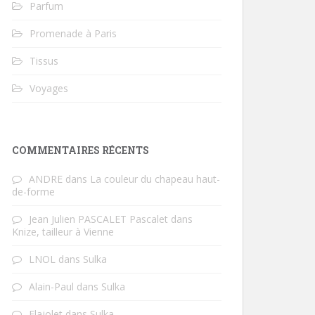
Parfum
Promenade à Paris
Tissus
Voyages
COMMENTAIRES RÉCENTS
ANDRE
dans
La couleur du chapeau haut-
de-forme
Jean Julien PASCALET Pascalet
dans
Knize, tailleur à Vienne
LNOL
dans
Sulka
Alain-Paul
dans
Sulka
Flajolet
dans
Sulka