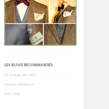
LES BLOGS RECOMMANDÉS
Le Chouan des villes
Parisian Gentleman
Stiff Collar