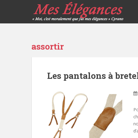
assortir
Les pantalons à bret
Po
ch
no
d’