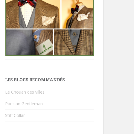
LES BLOGS RECOMMANDÉS
Le Chouan des villes
Parisian Gentleman
Stiff Collar