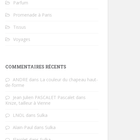
Parfum
Promenade à Paris
Tissus
Voyages
COMMENTAIRES RÉCENTS
ANDRE
dans
La couleur du chapeau haut-
de-forme
Jean Julien PASCALET Pascalet
dans
Knize, tailleur à Vienne
LNOL
dans
Sulka
Alain-Paul
dans
Sulka
Flajolet
dans
Sulka