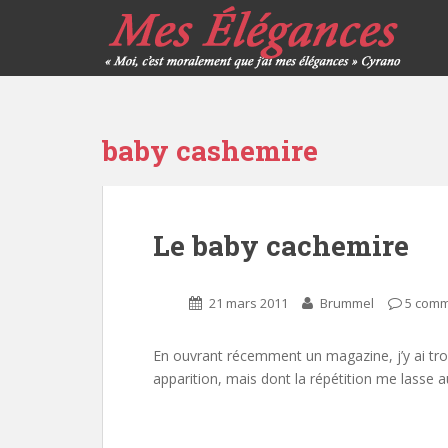
baby cashemire
Le baby cachemire
21 mars 2011
Brummel
5 comm
En ouvrant récemment un magazine, j’y ai trou
apparition, mais dont la répétition me lasse au 