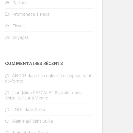
Parfum
Promenade à Paris
Tissus
Voyages
COMMENTAIRES RÉCENTS
ANDRE
dans
La couleur du chapeau haut-
de-forme
Jean Julien PASCALET Pascalet
dans
Knize, tailleur à Vienne
LNOL
dans
Sulka
Alain-Paul
dans
Sulka
Flajolet
dans
Sulka