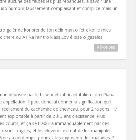
tre aucune des fautes les plus répandues, à savoir une
seudo humour faussement complaisant et complice mais un
ol tro galèr de konprende ton délir man,o fet c koi le mieu
 chere ou AT ka l’air tro klass.Lov é bize o gazeles.
RÉPONDRE
ue déposée par le tisseur et fabricant italien Loro Piana.
 appellation. Il peut donc lui donner la signification qu’il
ise réellement du cachemire de chevreau, pour 2 raisons : 1/
t exploitable à partir de 2 à 3 ans d’existence. Plus
très courts, et ça se traduira immanquablement par des
 sont fragiles, et les éleveurs évitent de les manipuler.
ême au printemps, pourrait les exposer à des maladies. Si