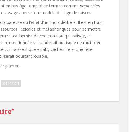
nfant en bas âge l’emploi de termes comme
papa-chien
ces usages persistent au-delà de l’âge de raison.
e la paresse ou l’effet d’un choix délibéré. Il est en tout
ressources lexicales et métaphoriques pour permettre
chemire, cachemire de chevreau ou que sais-je, le
en intentionnée se heurterait au risque de multiplier
 ne connaissent que « baby cachemire ». Une telle
i serait pourtant louable.
ler planter !
définition
ire
”