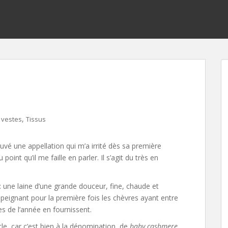
,
 vestes
Tissus
vé une appellation qui m’a irrité dès sa première
oint qu’il me faille en parler. Il s’agit du très en
 : une laine d’une grande douceur, fine, chaude et
peignant pour la première fois les chèvres ayant entre
es de l’année en fournissent.
icle, car c’est bien à la dénomination de
baby cashmere