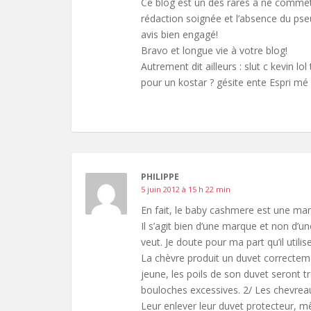
Ce blog est un des rares à ne commet
rédaction soignée et l’absence du p
avis bien engagé!
Bravo et longue vie à votre blog!
Autrement dit ailleurs : slut c kevin l
pour un kostar ? gésite ente Espri mé c
PHILIPPE
5 juin 2012 à 15 h 22 min
En fait, le baby cashmere est une marq
Il s’agit bien d’une marque et non d’une
veut. Je doute pour ma part qu’il util
La chèvre produit un duvet correctemen
jeune, les poils de son duvet seront 
bouloches excessives. 2/ Les chevreaux
Leur enlever leur duvet protecteur, m