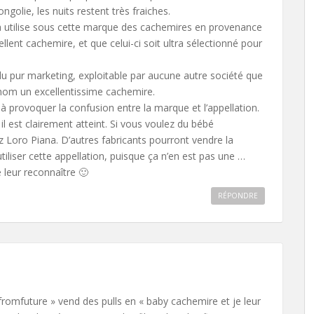
golie, les nuits restent très fraiches.
a utilise sous cette marque des cachemires en provenance
lent cachemire, et que celui-ci soit ultra sélectionné pour
 pur marketing, exploitable par aucune autre société que
 nom un excellentissime cachemire.
si à provoquer la confusion entre la marque et l’appellation.
 il est clairement atteint. Si vous voulez du bébé
hez Loro Piana. D’autres fabricants pourront vendre la
iliser cette appellation, puisque ça n’en est pas une …
e leur reconnaître 🙂
RÉPONDRE
 fromfuture » vend des pulls en « baby cachemire et je leur