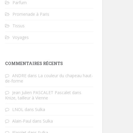
Parfum
Promenade à Paris
Tissus
Voyages
COMMENTAIRES RÉCENTS
ANDRE
dans
La couleur du chapeau haut-
de-forme
Jean Julien PASCALET Pascalet
dans
Knize, tailleur à Vienne
LNOL
dans
Sulka
Alain-Paul
dans
Sulka
Flajolet
dans
Sulka