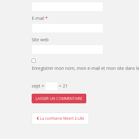
E-mail
*
Site web
Enregistrer mon nom, mon e-mail et mon site dans l
sept ×
= 21
Pagination
La confiserie Meert à Lille
d'article