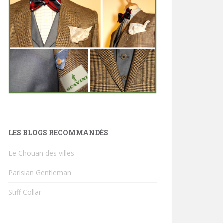
LES BLOGS RECOMMANDÉS
Le Chouan des villes
Parisian Gentleman
Stiff Collar