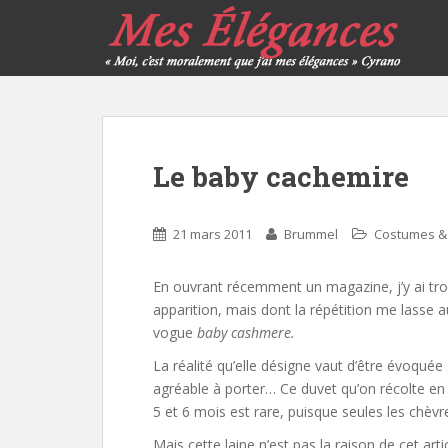
Le baby cachemire
21 mars 2011
Brummel
Costumes &
En ouvrant récemment un magazine, j’y ai trou
apparition, mais dont la répétition me lasse au p
vogue
baby cashmere.
La réalité qu’elle désigne vaut d’être évoquée
agréable à porter… Ce duvet qu’on récolte en 
5 et 6 mois est rare, puisque seules les chèvr
Mais cette laine n’est pas la raison de cet art