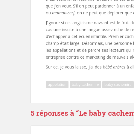
que j’en veux. S’il on peut pardonner à un e
ou
maman-cerf
, on ne peut que déplorer que 
J’ignore si cet anglicisme navrant est le fruit d
cas une insulte à une langue assez riche de 
d’échapper à cet écueil infantile. Premier ca
champ était large. Désormais, une personne bi
les appellations et de perdre ses lecteurs qui
entreprise contre ce marketing de mauvais alo
Sur ce, je vous laisse, j’ai des
bébé arbres
à al
appelation
baby cachemire
baby cashemire
5 réponses à “
Le baby cachem