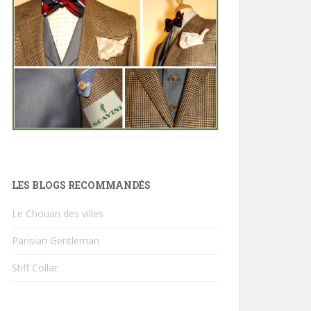
LES BLOGS RECOMMANDÉS
Le Chouan des villes
Parisian Gentleman
Stiff Collar