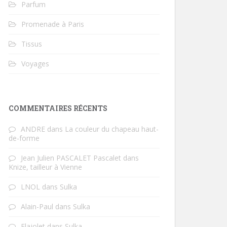
Parfum
Promenade à Paris
Tissus
Voyages
COMMENTAIRES RÉCENTS
ANDRE
dans
La couleur du chapeau haut-
de-forme
Jean Julien PASCALET Pascalet
dans
Knize, tailleur à Vienne
LNOL
dans
Sulka
Alain-Paul
dans
Sulka
Flajolet
dans
Sulka