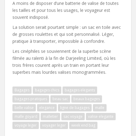
A moins de disposer d’une batterie de valise de toutes
les tailles et pour tous les usages, le voyageur est
souvent indisposé.
La solution serait pourtant simple : un sac en toile avec
de grosses roulettes et qui soit personnalisé. Léger,
pratique à transporter, impossible à confondre.
Les cinéphiles se souviennent de la superbe scène
filmée au ralenti à la fin de Darjeeling Limited, où les
trois frères courent après un train en portant leur
superbes mais lourdes valises monogrammées.
Bagages
bagages chics
bagages elegants
bagages pratiques
beau sac
beaux bagages
belle valise
elegance
ligne de bagages
malle
malle goyard
malletier
sac voyage
valise elegante
voyage leger
voyager leger
week end bag