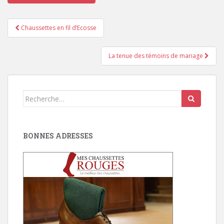
Pagination
Chaussettes en fil d’Ecosse
d'article
La tenue des témoins de mariage
Search
for:
BONNES ADRESSES