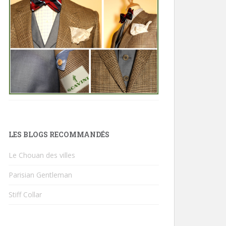
LES BLOGS RECOMMANDÉS
Le Chouan des villes
Parisian Gentleman
Stiff Collar