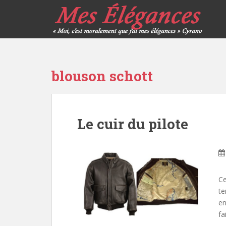
blouson schott
Le cuir du pilote
Ce
te
en
fa