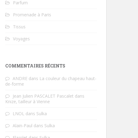
Parfum
Promenade à Paris
Tissus
Voyages
COMMENTAIRES RÉCENTS
ANDRE
dans
La couleur du chapeau haut-
de-forme
Jean Julien PASCALET Pascalet
dans
Knize, tailleur à Vienne
LNOL
dans
Sulka
Alain-Paul
dans
Sulka
Flajolet
dans
Sulka