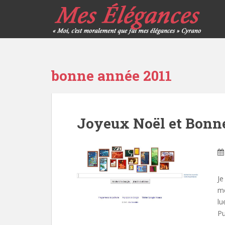
bonne année 2011
Joyeux Noël et Bonn
Je
me
lu
Pu