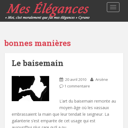
TOGGLE
bonnes manières
Le baisemain
20 avril 2010
Arsène
1 commentaire
L’art du baisemain remonte au
moyen-âge où les vassaux
embrassaient la main que leur tendait le seigneur. La
galanterie s’est emparée de cet usage qui est
aujourd’hui plus rare qu’il a pu…