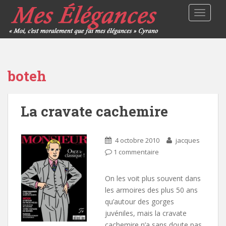
TOGGLE
boteh
La cravate cachemire
4 octobre 2010
jacques
1 commentaire
On les voit plus souvent dans
les armoires des plus 50 ans
qu’autour des gorges
juvéniles, mais la cravate
cachemire n’a sans doute pas