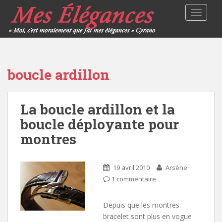
TOGGLE
boucle ardillon
La boucle ardillon et la
boucle déployante pour
montres
19 avril 2010
Arsène
1 commentaire
Depuis que les montres
bracelet sont plus en vogue