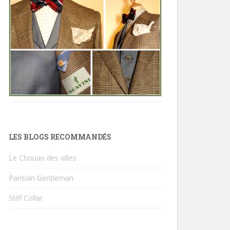
LES BLOGS RECOMMANDÉS
Le Chouan des villes
Parisian Gentleman
Stiff Collar