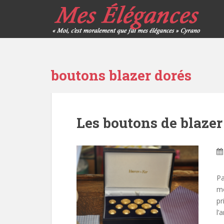
boutons blazer dorés
Les boutons de blazer
Pa
mo
pr
l’