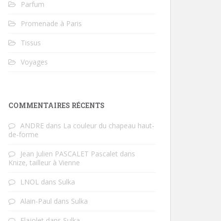
Parfum
Promenade à Paris
Tissus
Voyages
COMMENTAIRES RÉCENTS
ANDRE
dans
La couleur du chapeau haut-
de-forme
Jean Julien PASCALET Pascalet
dans
Knize, tailleur à Vienne
LNOL
dans
Sulka
Alain-Paul
dans
Sulka
Flajolet
dans
Sulka