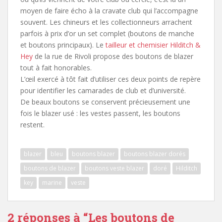
moyen de faire écho à la cravate club qui l’accompagne
souvent. Les chineurs et les collectionneurs arrachent
parfois à prix d’or un set complet (boutons de manche
et boutons principaux). Le
tailleur et chemisier Hilditch &
Hey
de la rue de Rivoli propose des boutons de blazer
tout à fait honorables.
L’œil exercé à tôt fait d’utiliser ces deux points de repère
pour identifier les camarades de club et d’université.
De beaux boutons se conservent précieusement une
fois le blazer usé : les vestes passent, les boutons
restent.
blazer
bleu
boutons blazer
boutons blazer dorés
boutons de blazer
boutons veste blazer
doré
Hilditch
key
marine
veste
2 réponses à “
Les boutons de