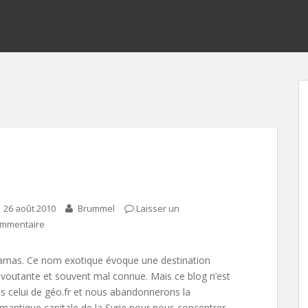
26 août 2010
Brummel
Laisser un
mmentaire
mas. Ce nom exotique évoque une destination
voutante et souvent mal connue. Mais ce blog n’est
s celui de géo.fr et nous abandonnerons la
mantique capitale de la Syrie pour nous concentrer…