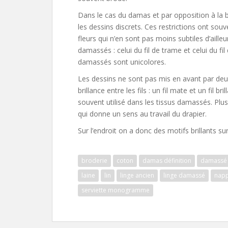
Dans le cas du damas et par opposition à la bro
les dessins discrets. Ces restrictions ont sou
fleurs qui n’en sont pas moins subtiles d’aille
damassés : celui du fil de trame et celui du fil
damassés sont unicolores.
Les dessins ne sont pas mis en avant par deux
brillance entre les fils : un fil mate et un fil bri
souvent utilisé dans les tissus damassés. Plu
qui donne un sens au travail du drapier.
Sur l’endroit on a donc des motifs brillants sur
broderie
coton
damas définition
damassé 
laine
lin
linge ancien
linge damassé
nap
serviette monogramme