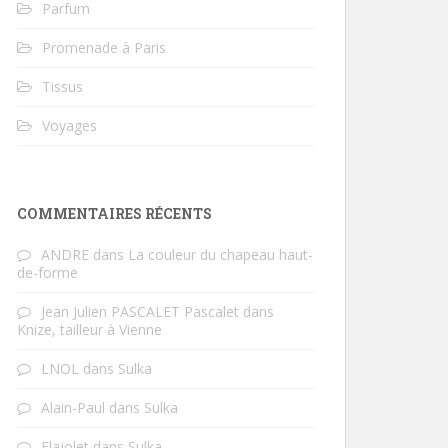
Parfum
Promenade à Paris
Tissus
Voyages
COMMENTAIRES RÉCENTS
ANDRE
dans
La couleur du chapeau haut-
de-forme
Jean Julien PASCALET Pascalet
dans
Knize, tailleur à Vienne
LNOL
dans
Sulka
Alain-Paul
dans
Sulka
Flajolet
dans
Sulka