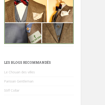
LES BLOGS RECOMMANDÉS
Le Chouan des villes
Parisian Gentleman
Stiff Collar