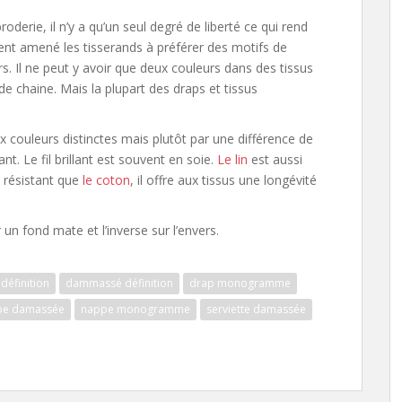
derie, il n’y a qu’un seul degré de liberté ce qui rend
vent amené les tisserands à préférer des motifs de
urs. Il ne peut y avoir que deux couleurs dans des tissus
 de chaine. Mais la plupart des draps et tissus
 couleurs distinctes mais plutôt par une différence de
llant. Le fil brillant est souvent en soie.
Le lin
est aussi
s résistant que
le coton
, il offre aux tissus une longévité
 un fond mate et l’inverse sur l’envers.
définition
dammassé définition
drap monogramme
pe damassée
nappe monogramme
serviette damassée