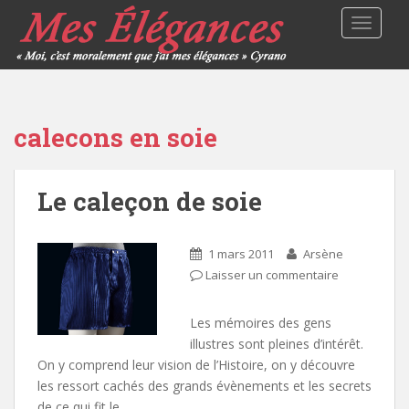
TOGGLE
calecons en soie
Le caleçon de soie
1 mars 2011
Arsène
Laisser un commentaire
Les mémoires des gens
illustres sont pleines d’intérêt.
On y comprend leur vision de l’Histoire, on y découvre
les ressort cachés des grands évènements et les secrets
de ce qui fit le…