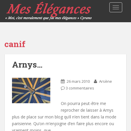
TOGGLE
canif
Arnys…
26 mars 2010
Arsène
3 commentaires
On pourra peut-être me
reprocher de laisser à Arnys
plus de place sur mon blog qu’il n’en tient dans la mode
parisienne. Qu’on m’enjoigne d’en faire plus encore ou
vraiment moins, que…