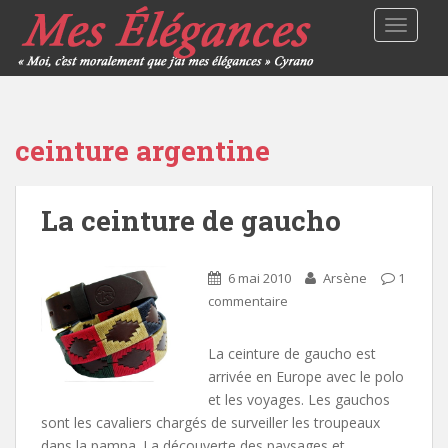
TOGGLE
ceinture argentine
La ceinture de gaucho
6 mai 2010
Arsène
1
commentaire
La ceinture de gaucho est
arrivée en Europe avec le polo
et les voyages. Les gauchos
sont les cavaliers chargés de surveiller les troupeaux
dans la pampa. La découverte des paysages et…