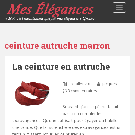
TOGGLE
ceinture autruche marron
La ceinture en autruche
19 juillet 2011
jacques
3 commentaires
Souvent, j’ai dit qu’il ne fallait
pas trop cumuler les
extravagances. Qu’une suffisait pour égayer ou habiller
une tenue. Que la surenchère des extravagances est un
terrain glissant. Pour les ceintures en…