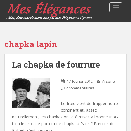
TOGGLE
chapka lapin
La chapka de fourrure
17 février 2012
Arsène
2 commentaires
Le froid vient de frapper notre
continent et, assez
naturellement, les chapkas ont été mises à l’honneur. A-
t-on le droit de porter une chapka à Paris ? Partons du
Robert, c’est toujours…