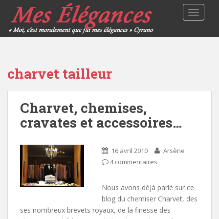
TOGGLE
charvet tailleur
Charvet, chemises,
cravates et accessoires…
16 avril 2010
Arsène
4 commentaires
Nous avons déjà parlé sur ce
blog du chemiser Charvet, des
ses nombreux brevets royaux, de la finesse des