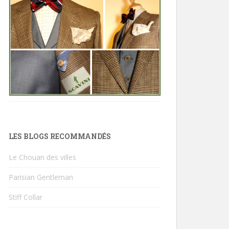
LES BLOGS RECOMMANDÉS
Le Chouan des villes
Parisian Gentleman
Stiff Collar