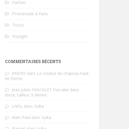
Parfum
Promenade à Paris
Tissus
Voyages
COMMENTAIRES RÉCENTS
ANDRE
dans
La couleur du chapeau haut-
de-forme
Jean Julien PASCALET Pascalet
dans
Knize, tailleur à Vienne
LNOL
dans
Sulka
Alain-Paul
dans
Sulka
Flajolet
dans
Sulka