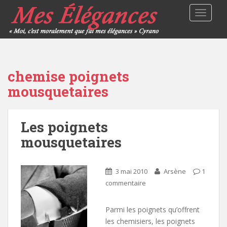
TOGGLE
chemise poignets
mousquetaires
Les poignets
mousquetaires
3 mai 2010
Arsène
1
commentaire
Parmi les poignets qu’offrent
les chemisiers, les poignets