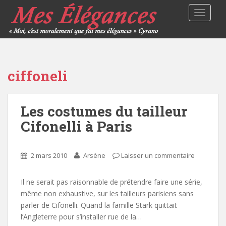
TOGGLE
ciffoneli
Les costumes du tailleur
Cifonelli à Paris
2 mars 2010
Arsène
Laisser un commentaire
Il ne serait pas raisonnable de prétendre faire une série,
même non exhaustive, sur les tailleurs parisiens sans
parler de Cifonelli. Quand la famille Stark quittait
l’Angleterre pour s’installer rue de la…