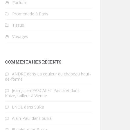
Parfum
Promenade à Paris
Tissus
Voyages
COMMENTAIRES RÉCENTS
ANDRE
dans
La couleur du chapeau haut-
de-forme
Jean Julien PASCALET Pascalet
dans
Knize, tailleur à Vienne
LNOL
dans
Sulka
Alain-Paul
dans
Sulka
Flajolet
dans
Sulka