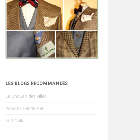
LES BLOGS RECOMMANDÉS
Le Chouan des villes
Parisian Gentleman
Stiff Collar