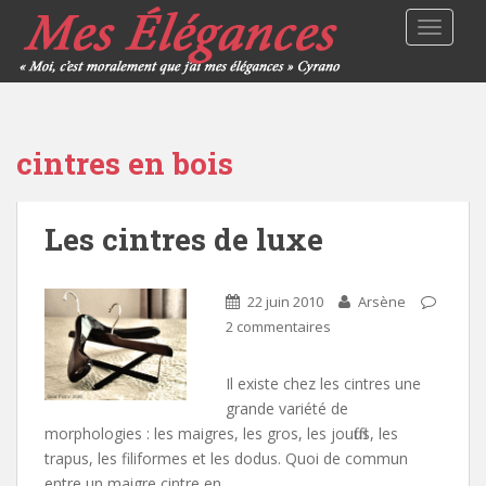
TOGGLE
cintres en bois
Les cintres de luxe
22 juin 2010
Arsène
2 commentaires
Il existe chez les cintres une
grande variété de
morphologies : les maigres, les gros, les joufflus, les
trapus, les filiformes et les dodus. Quoi de commun
entre un maigre cintre en…