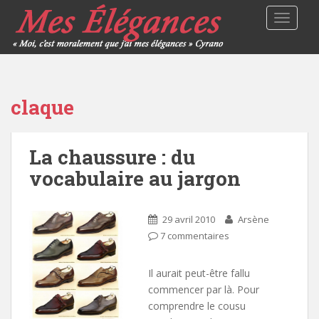
TOGGLE
claque
La chaussure : du
vocabulaire au jargon
29 avril 2010
Arsène
7 commentaires
Il aurait peut-être fallu
commencer par là. Pour
comprendre le cousu