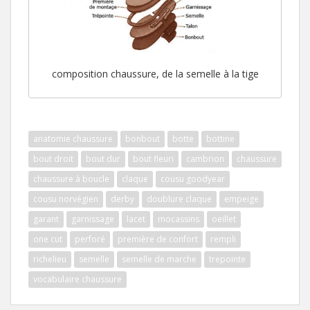
composition chaussure, de la semelle à la tige
anatomie chaussure
bonbout
botte
bottine
bout droit
bout dur
bout fleuri
cambrion
chaussure
chaussure à boucle
claque
cousu goodyear
cousu norvégien
derby
doublure claque
empeige
garant
garnissage
lacet
mocassins
oeillet
one cut
perforé
première de confort
rempli
richelieu
semelle
semelle de marche
trepointe
vocabulaire chaussure