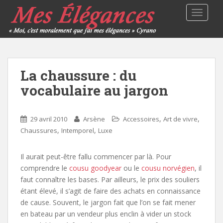
TOGGLE
La chaussure : du
vocabulaire au jargon
,
,
29 avril 2010
Arsène
Accessoires
Art de vivre
,
,
Chaussures
Intemporel
Luxe
Il aurait peut-être fallu commencer par là. Pour
comprendre le
cousu goodyear
ou le
cousu norvégien
, il
faut connaître les bases. Par ailleurs, le prix des souliers
étant élevé, il s’agit de faire des achats en connaissance
de cause. Souvent, le jargon fait que l’on se fait mener
en bateau par un vendeur plus enclin à vider un stock