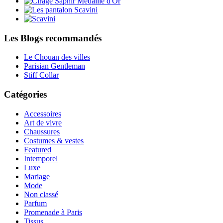
Les Blogs recommandés
Le Chouan des villes
Parisian Gentleman
Stiff Collar
Catégories
Accessoires
Art de vivre
Chaussures
Costumes & vestes
Featured
Intemporel
Luxe
Mariage
Mode
Non classé
Parfum
Promenade à Paris
Tissus