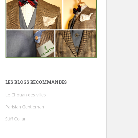
LES BLOGS RECOMMANDÉS
Le Chouan des villes
Parisian Gentleman
Stiff Collar