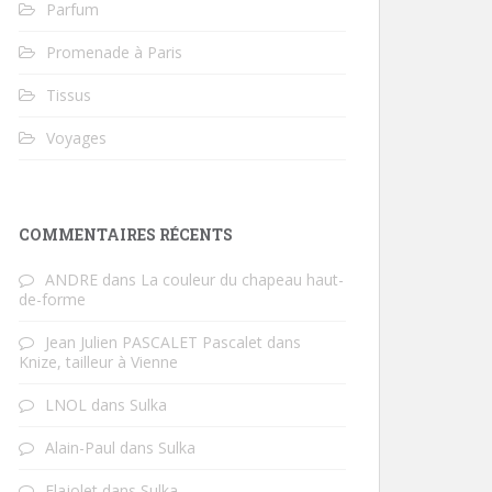
Parfum
Promenade à Paris
Tissus
Voyages
COMMENTAIRES RÉCENTS
ANDRE
dans
La couleur du chapeau haut-
de-forme
Jean Julien PASCALET Pascalet
dans
Knize, tailleur à Vienne
LNOL
dans
Sulka
Alain-Paul
dans
Sulka
Flajolet
dans
Sulka