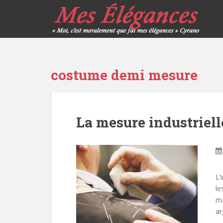
costume demi mesure
La mesure industriell
L’
le
ma
ar