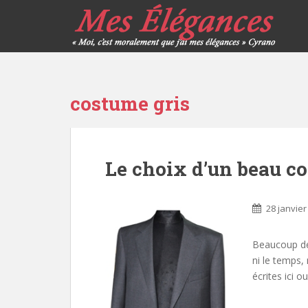
costume gris
Le choix d’un beau c
28 janvier
Beaucoup de 
ni le temps, 
écrites ici 