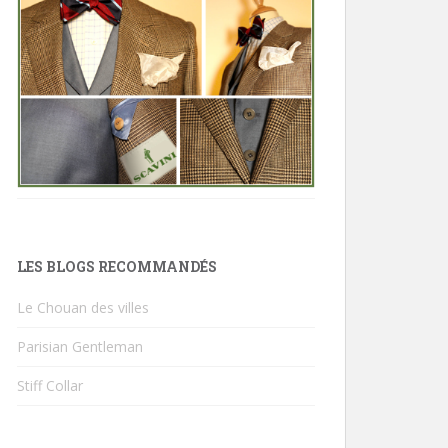
LES BLOGS RECOMMANDÉS
Le Chouan des villes
Parisian Gentleman
Stiff Collar