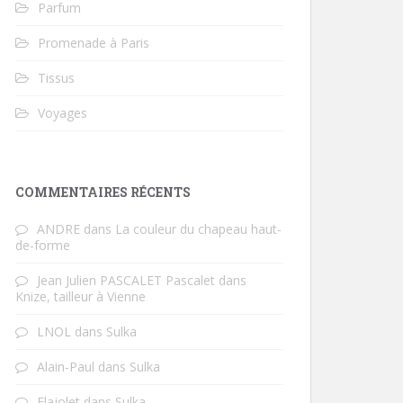
Parfum
Promenade à Paris
Tissus
Voyages
COMMENTAIRES RÉCENTS
ANDRE
dans
La couleur du chapeau haut-
de-forme
Jean Julien PASCALET Pascalet
dans
Knize, tailleur à Vienne
LNOL
dans
Sulka
Alain-Paul
dans
Sulka
Flajolet
dans
Sulka