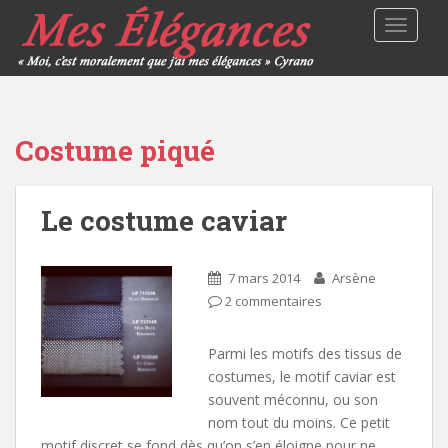
TOGGLE
Costume piqué
Le costume caviar
7 mars 2014
Arsène
2 commentaires
Parmi les motifs des tissus de
costumes, le motif caviar est
souvent méconnu, ou son
nom tout du moins. Ce petit
motif discret se fond dès qu’on s’en éloigne pour ne