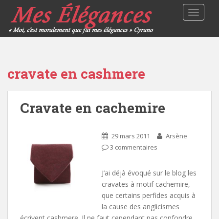
TOGGLE
cravate en cashmere
Cravate en cachemire
29 mars 2011
Arsène
3 commentaires
J’ai déjà évoqué sur le blog les
cravates à motif cachemire,
que certains perfides acquis à
la cause des anglicismes
écrivent cashmere. Il ne faut cependant pas confondre