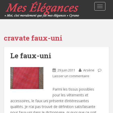
TOGGLE
cravate faux-uni
Le faux-uni
29 juin 2011
Arsène
Laisser un commentaire
Parmi les tissus possibles
pour les vêtements et
accessoires, le faux uni présente d’intéressantes
qualités. Je n’ai pas trouvé de définition satisfaisante
pour faux-uni dans le dictionnaire, ni quoi que ce soit…