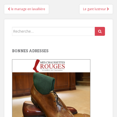
Pagination
le mariage en lavallière
Le gant lustreur
d'article
Search
for:
BONNES ADRESSES