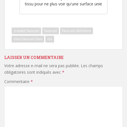
tissu pour ne plus voir qu'une surface unie
cravate faux-uni
faux-uni
faux-uni définition
tissu faux-uni faux
uni
LAISSER UN COMMENTAIRE
Votre adresse e-mail ne sera pas publiée.
Les champs
obligatoires sont indiqués avec
*
Commentaire
*