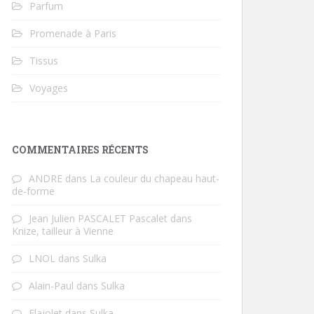
Parfum
Promenade à Paris
Tissus
Voyages
COMMENTAIRES RÉCENTS
ANDRE
dans
La couleur du chapeau haut-
de-forme
Jean Julien PASCALET Pascalet
dans
Knize, tailleur à Vienne
LNOL
dans
Sulka
Alain-Paul
dans
Sulka
Flajolet
dans
Sulka