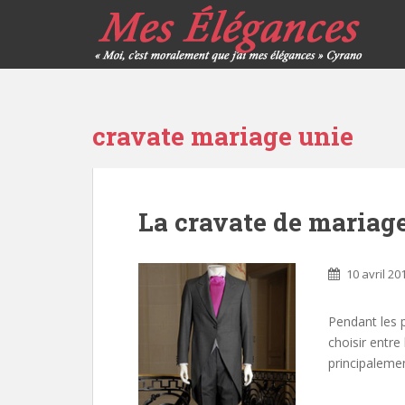
cravate mariage unie
La cravate de mariag
10 avril 20
Pendant les p
choisir entre 
principalemen