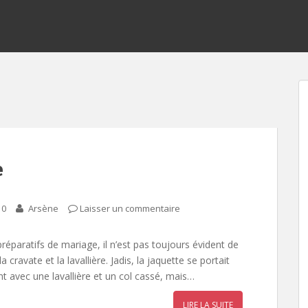
e
10
Arsène
Laisser un commentaire
réparatifs de mariage, il n’est pas toujours évident de
la cravate et la lavallière. Jadis, la jaquette se portait
t avec une lavallière et un col cassé, mais…
LIRE LA SUITE