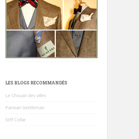
LES BLOGS RECOMMANDÉS
Le Chouan des villes
Parisian Gentleman
Stiff Collar