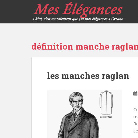
définition manche ragla
les manches raglan
Co
ma
Ro
ce