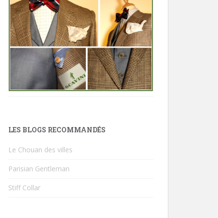
LES BLOGS RECOMMANDÉS
Le Chouan des villes
Parisian Gentleman
Stiff Collar