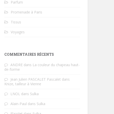
Parfum
Promenade à Paris
Tissus
Voyages
COMMENTAIRES RÉCENTS
ANDRE
dans
La couleur du chapeau haut-
de-forme
Jean Julien PASCALET Pascalet
dans
Knize, tailleur à Vienne
LNOL
dans
Sulka
Alain-Paul
dans
Sulka
Flajolet
dans
Sulka