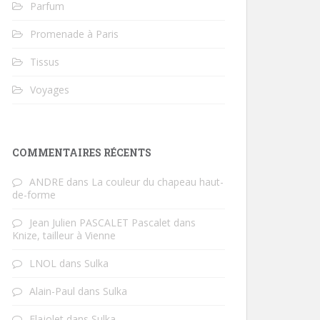
Parfum
Promenade à Paris
Tissus
Voyages
COMMENTAIRES RÉCENTS
ANDRE
dans
La couleur du chapeau haut-
de-forme
Jean Julien PASCALET Pascalet
dans
Knize, tailleur à Vienne
LNOL
dans
Sulka
Alain-Paul
dans
Sulka
Flajolet
dans
Sulka