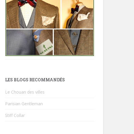
LES BLOGS RECOMMANDÉS
Le Chouan des villes
Parisian Gentleman
Stiff Collar