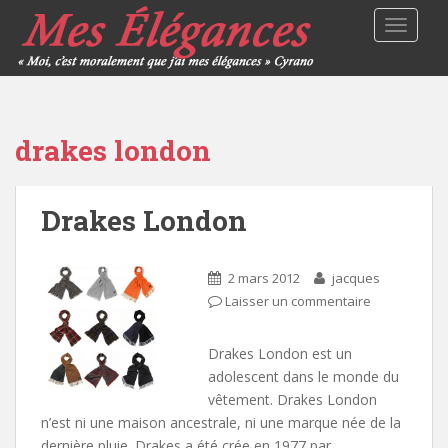
TOGGLE
drakes london
Drakes London
2 mars 2012
jacques
Laisser un commentaire
Drakes London est un
adolescent dans le monde du
vêtement. Drakes London
n’est ni une maison ancestrale, ni une marque née de la
dernière pluie. Drakes a été crée en 1977 par…