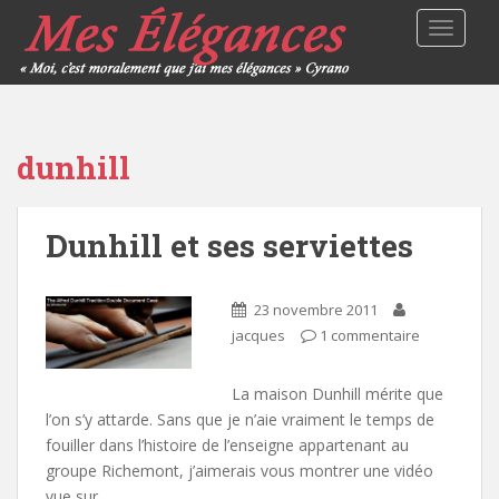
TOGGLE
dunhill
Dunhill et ses serviettes
23 novembre 2011
jacques
1 commentaire
La maison Dunhill mérite que
l’on s’y attarde. Sans que je n’aie vraiment le temps de
fouiller dans l’histoire de l’enseigne appartenant au
groupe Richemont, j’aimerais vous montrer une vidéo
vue sur…