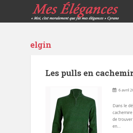
elgin
Les pulls en cachemi
6 avril 
Dans le dé
cachemire à
de trouver
en…