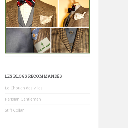
LES BLOGS RECOMMANDÉS
Le Chouan des villes
Parisian Gentleman
Stiff Collar