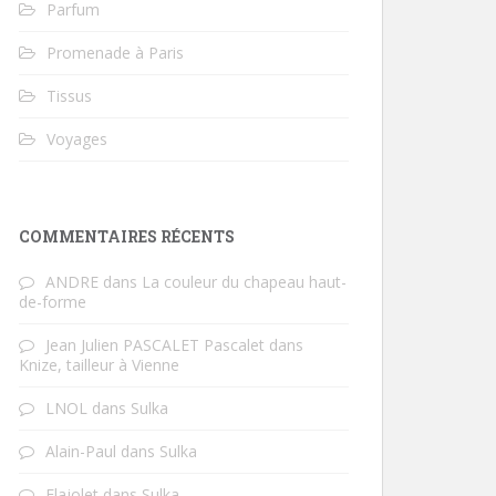
Parfum
Promenade à Paris
Tissus
Voyages
COMMENTAIRES RÉCENTS
ANDRE
dans
La couleur du chapeau haut-
de-forme
Jean Julien PASCALET Pascalet
dans
Knize, tailleur à Vienne
LNOL
dans
Sulka
Alain-Paul
dans
Sulka
Flajolet
dans
Sulka