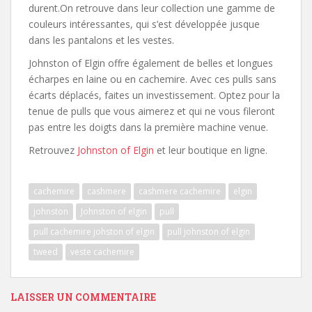
durent.On retrouve dans leur collection une gamme de
couleurs intéressantes, qui s’est développée jusque
dans les pantalons et les vestes.
Johnston of Elgin offre également de belles et longues
écharpes en laine ou en cachemire. Avec ces pulls sans
écarts déplacés, faites un investissement. Optez pour la
tenue de pulls que vous aimerez et qui ne vous fileront
pas entre les doigts dans la première machine venue.
Retrouvez
Johnston of Elgin
et leur boutique en ligne.
cachemire
cashmere
cashmere cachemire
elgin
johnston
Johnston of elgin
pull
pull cachemire johston of elgin
pull johnston of elgin
tweed
veste cachemire
LAISSER UN COMMENTAIRE