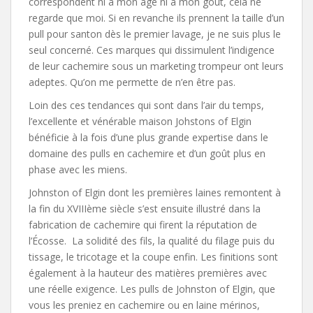
correspondent ni à mon âge ni à mon goût, cela ne
regarde que moi. Si en revanche ils prennent la taille d’un
pull pour santon dès le premier lavage, je ne suis plus le
seul concerné. Ces marques qui dissimulent l’indigence
de leur cachemire sous un marketing trompeur ont leurs
adeptes. Qu’on me permette de n’en être pas.
Loin des ces tendances qui sont dans l’air du temps,
l’excellente et vénérable maison Johstons of Elgin
bénéficie à la fois d’une plus grande expertise dans le
domaine des pulls en cachemire et d’un goût plus en
phase avec les miens.
Johnston of Elgin dont les premières laines remontent à
la fin du XVIIIème siècle s’est ensuite illustré dans la
fabrication de cachemire qui firent la réputation de
l’Écosse. La solidité des fils, la qualité du filage puis du
tissage, le tricotage et la coupe enfin. Les finitions sont
également à la hauteur des matières premières avec
une réelle exigence. Les pulls de Johnston of Elgin, que
vous les preniez en cachemire ou en laine mérinos,