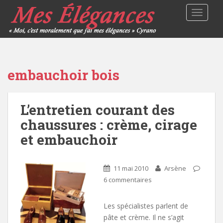
TOGGLE
embauchoir bois
L’entretien courant des
chaussures : crème, cirage
et embauchoir
11 mai 2010
Arsène
6 commentaires
Les spécialistes parlent de
pâte et crème. Il ne s’agit