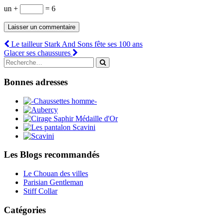
un +
= 6
Pagination
Le tailleur Stark And Sons fête ses 100 ans
Glacer ses chaussures
d'article
Search
for:
Bonnes adresses
Les Blogs recommandés
Le Chouan des villes
Parisian Gentleman
Stiff Collar
Catégories