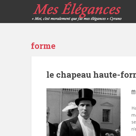
forme
le chapeau haute-for
Ha
ma
se
n’