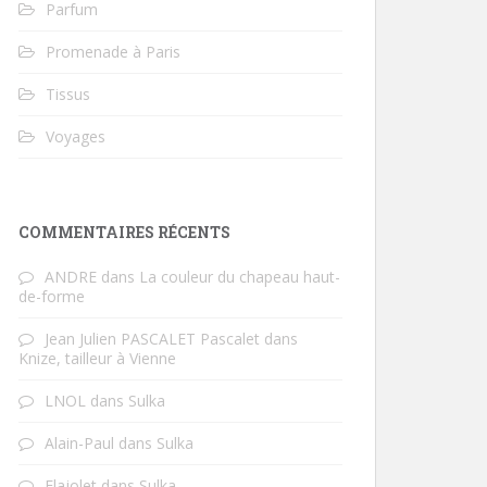
Parfum
Promenade à Paris
Tissus
Voyages
COMMENTAIRES RÉCENTS
ANDRE
dans
La couleur du chapeau haut-
de-forme
Jean Julien PASCALET Pascalet
dans
Knize, tailleur à Vienne
LNOL
dans
Sulka
Alain-Paul
dans
Sulka
Flajolet
dans
Sulka