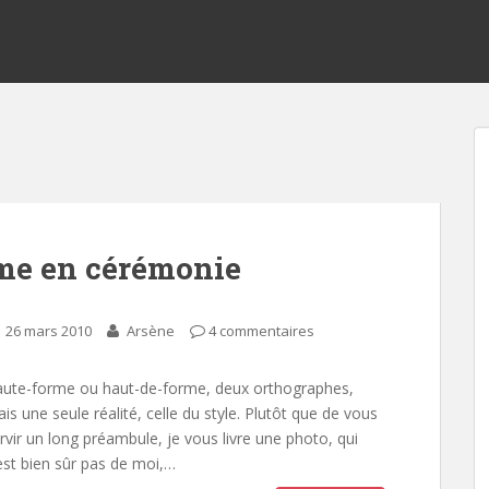
me en cérémonie
26 mars 2010
Arsène
4 commentaires
ute-forme ou haut-de-forme, deux orthographes,
is une seule réalité, celle du style. Plutôt que de vous
rvir un long préambule, je vous livre une photo, qui
est bien sûr pas de moi,…