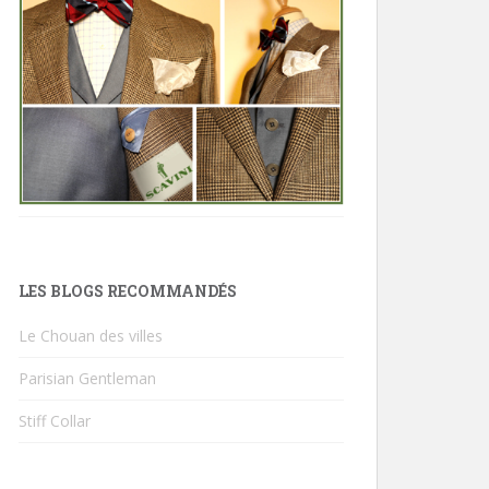
LES BLOGS RECOMMANDÉS
Le Chouan des villes
Parisian Gentleman
Stiff Collar