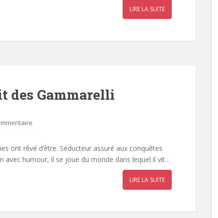
LIRE LA SUITE
it des Gammarelli
commentaire
s ont rêvé d’être. Séducteur assuré aux conquêtes
 avec humour, il se joue du monde dans lequel il vit…
LIRE LA SUITE