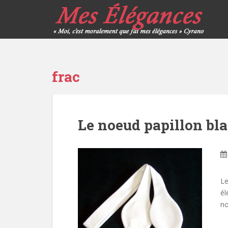
frac
Le noeud papillon bl
Le
él
nœ