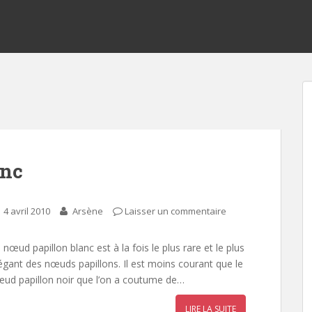
anc
4 avril 2010
Arsène
Laisser un commentaire
 nœud papillon blanc est à la fois le plus rare et le plus
égant des nœuds papillons. Il est moins courant que le
ud papillon noir que l’on a coutume de…
LIRE LA SUITE