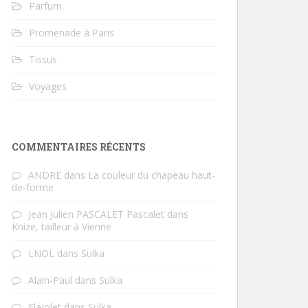
Parfum
Promenade à Paris
Tissus
Voyages
COMMENTAIRES RÉCENTS
ANDRE
dans
La couleur du chapeau haut-
de-forme
Jean Julien PASCALET Pascalet
dans
Knize, tailleur à Vienne
LNOL
dans
Sulka
Alain-Paul
dans
Sulka
Flajolet
dans
Sulka