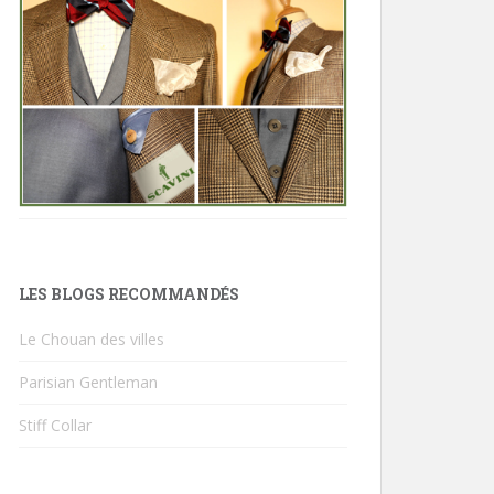
LES BLOGS RECOMMANDÉS
Le Chouan des villes
Parisian Gentleman
Stiff Collar