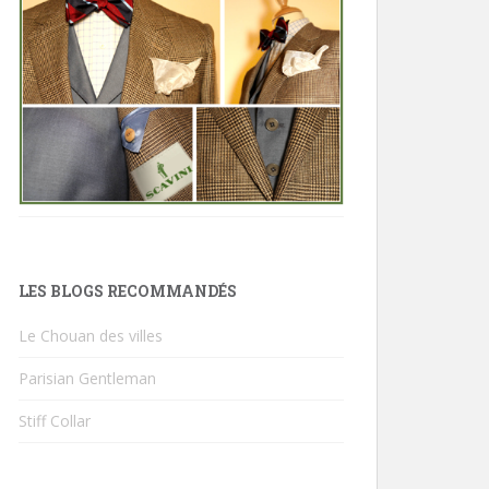
LES BLOGS RECOMMANDÉS
Le Chouan des villes
Parisian Gentleman
Stiff Collar