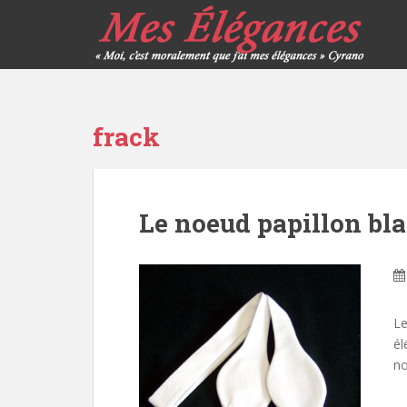
frack
Le noeud papillon bl
Le
él
nœ