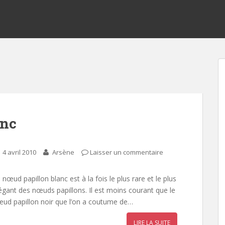
anc
4 avril 2010
Arsène
Laisser un commentaire
 nœud papillon blanc est à la fois le plus rare et le plus
égant des nœuds papillons. Il est moins courant que le
ud papillon noir que l’on a coutume de…
LIRE LA SUITE