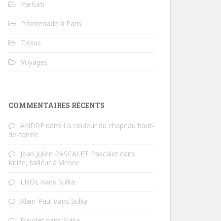
Parfum
Promenade à Paris
Tissus
Voyages
COMMENTAIRES RÉCENTS
ANDRE
dans
La couleur du chapeau haut-
de-forme
Jean Julien PASCALET Pascalet
dans
Knize, tailleur à Vienne
LNOL
dans
Sulka
Alain-Paul
dans
Sulka
Flajolet
dans
Sulka