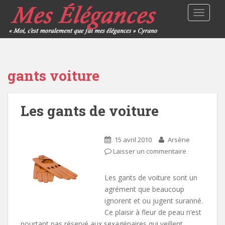
TOGGLE
gants voiture
Les gants de voiture
15 avril 2010
Arsène
Laisser un commentaire
Les gants de voiture sont un
agrément que beaucoup
ignorent et ou jugent suranné.
Ce plaisir à fleur de peau n’est
pourtant pas réservé aux sexagénaires qui veillent