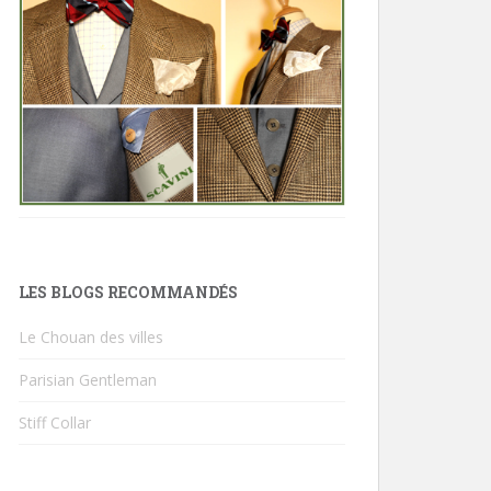
LES BLOGS RECOMMANDÉS
Le Chouan des villes
Parisian Gentleman
Stiff Collar