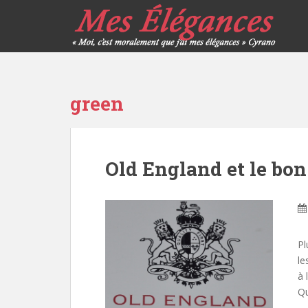
green
Old England et le bon
Pl
le
à 
Qu