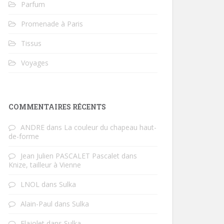
Parfum
Promenade à Paris
Tissus
Voyages
COMMENTAIRES RÉCENTS
ANDRE
dans
La couleur du chapeau haut-
de-forme
Jean Julien PASCALET Pascalet
dans
Knize, tailleur à Vienne
LNOL
dans
Sulka
Alain-Paul
dans
Sulka
Flajolet
dans
Sulka