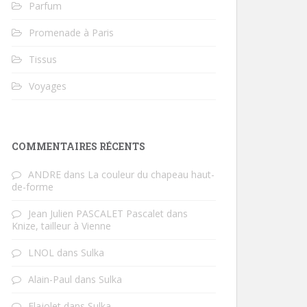
Parfum
Promenade à Paris
Tissus
Voyages
COMMENTAIRES RÉCENTS
ANDRE
dans
La couleur du chapeau haut-
de-forme
Jean Julien PASCALET Pascalet
dans
Knize, tailleur à Vienne
LNOL
dans
Sulka
Alain-Paul
dans
Sulka
Flajolet
dans
Sulka