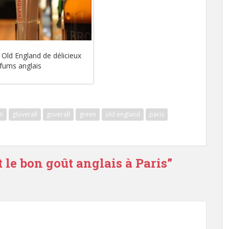
Old England de délicieux
fums anglais
n
gloverall
goverall
green
old england
paris
 le bon goût anglais à Paris
”