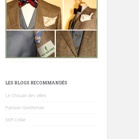
LES BLOGS RECOMMANDÉS
Le Chouan des villes
Parisian Gentleman
Stiff Collar