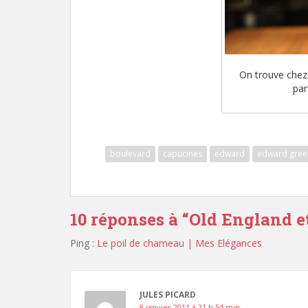
On trouve chez 
par
boulevard
capucines
edward
edward gree
10 réponses à “
Old England et
Ping :
Le poil de chameau | Mes Elégances
JULES PICARD
8 janvier 2011 à 21 h 54 min